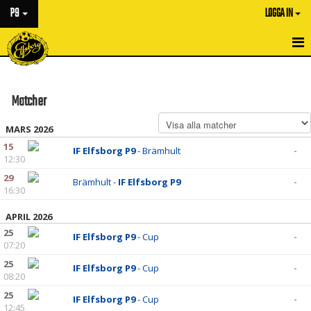
P9
LOGGA IN
HEM
Matcher
NYHETER
MARS 2026
KALENDER
15
IF Elfsborg P9
- Brämhult
-
12:30
MATCHER
29
Brämhult -
IF Elfsborg P9
-
TRUPPEN
16:30
APRIL 2026
BILDGALLERI
25
IF Elfsborg P9
- Cup
-
07:20
DOKUMENT
25
IF Elfsborg P9
- Cup
-
08:20
KONTAKT
25
IF Elfsborg P9
- Cup
-
12:45