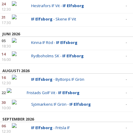
24
Hestrafors IF Vit -
IF Elfsborg
-
12:30
31
IF Elfsborg
- Skene IF Vit
-
17:30
JUNI 2026
05
Kinna IF Röd -
IF Elfsborg
-
18:30
14
Rydboholms SK -
IF Elfsborg
-
16:00
AUGUSTI 2026
16
IF Elfsborg
- Byttorps IF Grön
-
12:30
22
Fristads GoIF Vit -
IF Elfsborg
-
30
Sjömarkens IF Grön -
IF Elfsborg
-
10:00
SEPTEMBER 2026
06
IF Elfsborg
- Fritsla IF
-
12:30