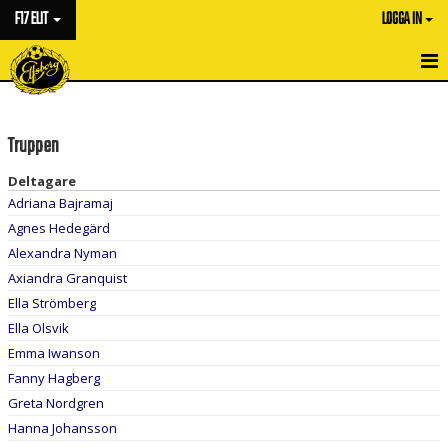
F17 ELIT
LOGGA IN
HEM
Truppen
NYHETER
Deltagare
KALENDER
Adriana Bajramaj
Agnes Hedegärd
MATCHER
Alexandra Nyman
TRUPPEN
Axiandra Granquist
Ella Strömberg
BILDGALLERI
Ella Olsvik
Emma Iwanson
DOKUMENT
Fanny Hagberg
KONTAKT
Greta Nordgren
Hanna Johansson