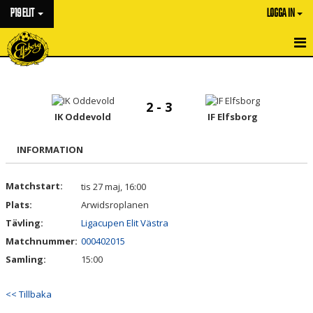
P19 ELIT
LOGGA IN
HEM
NYHETER
2 - 3
IK Oddevold
IF Elfsborg
KALENDER
INFORMATION
MATCHER
Matchstart:
tis 27 maj, 16:00
TRUPPEN
Plats:
Arwidsroplanen
BILDGALLERI
Tävling:
Ligacupen Elit Västra
Matchnummer:
000402015
DOKUMENT
Samling:
15:00
KONTAKT
<< Tillbaka