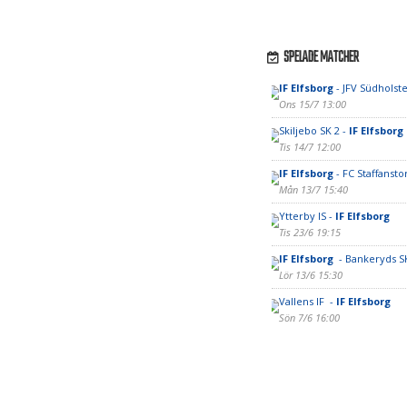
SPELADE MATCHER
IF Elfsborg
- JFV Südholste
Ons 15/7 13:00
Skiljebo SK 2 -
IF Elfsborg
Tis 14/7 12:00
IF Elfsborg
- FC Staffansto
Mån 13/7 15:40
Ytterby IS -
IF Elfsborg
Tis 23/6 19:15
IF Elfsborg
- Bankeryds S
Lör 13/6 15:30
Vallens IF -
IF Elfsborg
Sön 7/6 16:00