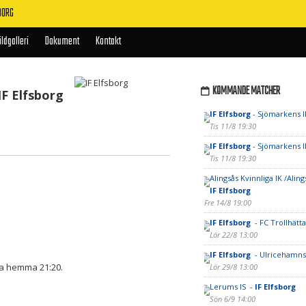
BORG
ildgalleri
Dokument
Kontakt
KOMMANDE MATCHER
IF Elfsborg
IF Elfsborg
- Sjömarkens I
Tis 11/8 19:30
IF Elfsborg
- Sjömarkens I
Tis 11/8 19:30
Alingsås Kvinnliga IK /Alings
IF Elfsborg
Fre 14/8 19:00
IF Elfsborg
- FC Trollhätt
Lör 22/8 13:00
IF Elfsborg
- Ulricehamns
ra hemma 21:20.
Lör 29/8 13:00
Lerums IS -
IF Elfsborg
Sön 6/9 14:00