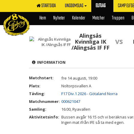
STARTSIDA
UNGDOMSLAG
ELITLAG
CAMP ELFS
Hem
Nyheter
Kalender
Matcher
Truppen
B
Alingsås
vs
Kvinnliga IK
/Alingsås IF FF
INFORMATION
Matchstart:
fre 14 augusti, 19:00
Plats:
Noltorpsvallen A
Tävling:
F17 Div.1 2026 - Götaland Norra
Matchnummer:
000621047
Samling:
16:00, Ryavallen
Aktivitetsinfo:
Bussen avgår 16:15 och vi beräknas va
Ingen mat ifrån IFE så ta med egen.