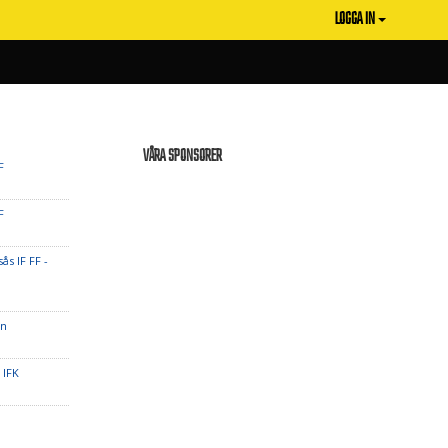
LOGGA IN
VÅRA SPONSORER
F
F
ås IF FF -
an
 IFK