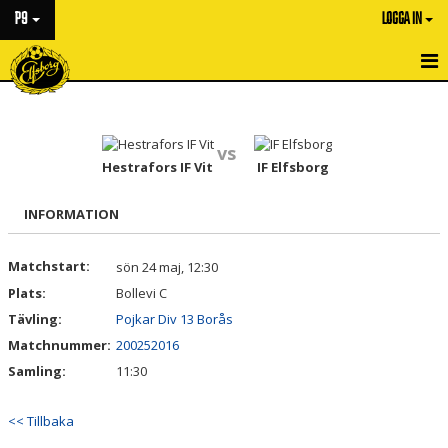
P9
LOGGA IN
HEM
NYHETER
vs
Hestrafors IF Vit
IF Elfsborg
KALENDER
INFORMATION
MATCHER
Matchstart:
sön 24 maj, 12:30
TRUPPEN
Plats:
Bollevi C
BILDGALLERI
Tävling:
Pojkar Div 13 Borås
Matchnummer:
200252016
DOKUMENT
Samling:
11:30
KONTAKT
<< Tillbaka