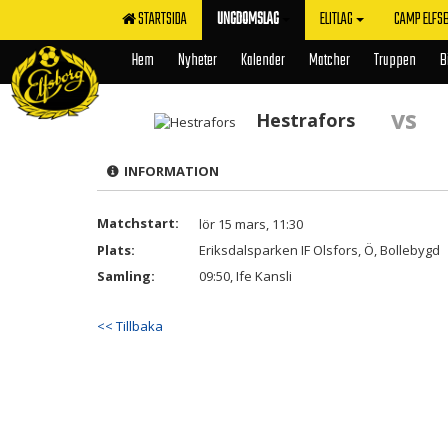
STARTSIDA
UNGDOMSLAG
ELITLAG
CAMP ELFS
Hem
Nyheter
Kalender
Matcher
Truppen
B
vs
Hestrafors
INFORMATION
Matchstart:
lör 15 mars, 11:30
Plats:
Eriksdalsparken IF Olsfors, Ö, Bollebygd
Samling:
09:50, Ife Kansli
<< Tillbaka