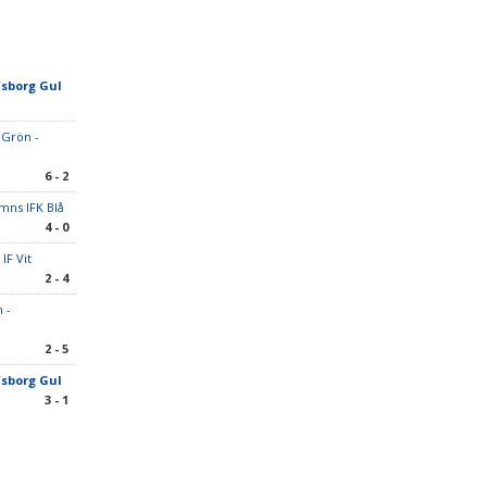
lfsborg Gul
 Grön -
6 - 2
mns IFK Blå
4 - 0
IF Vit
2 - 4
 -
2 - 5
lfsborg Gul
3 - 1