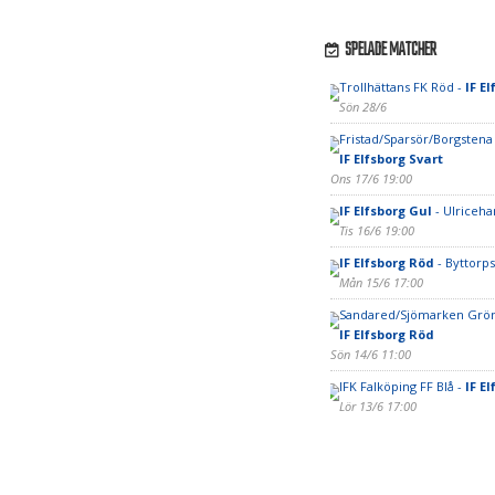
SPELADE MATCHER
Trollhättans FK Röd -
IF E
Sön 28/6
Fristad/Sparsör/Borgstena
IF Elfsborg Svart
Ons 17/6 19:00
IF Elfsborg Gul
- Ulriceha
Tis 16/6 19:00
IF Elfsborg Röd
- Byttorps 
Mån 15/6 17:00
Sandared/Sjömarken Grön
IF Elfsborg Röd
Sön 14/6 11:00
IFK Falköping FF Blå -
IF E
Lör 13/6 17:00