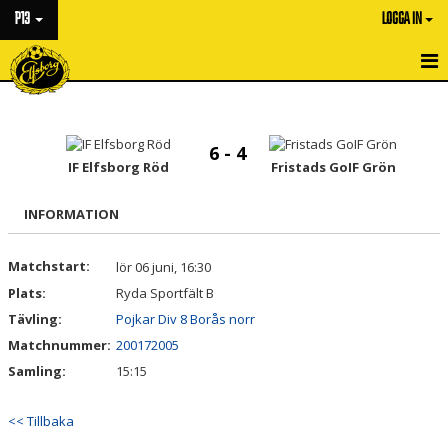
P13
LOGGA IN
HEM
NYHETER
6 - 4
IF Elfsborg Röd
Fristads GoIF Grön
KALENDER
INFORMATION
MATCHER
Matchstart:
lör 06 juni, 16:30
TRUPPEN
Plats:
Ryda Sportfält B
BILDGALLERI
Tävling:
Pojkar Div 8 Borås norr
Matchnummer:
200172005
DOKUMENT
Samling:
15:15
KONTAKT
<< Tillbaka