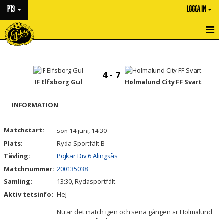
P13
LOGGA IN
HEM
NYHETER
4 - 7
IF Elfsborg Gul
Holmalund City FF Svart
KALENDER
INFORMATION
MATCHER
Matchstart:
sön 14 juni, 14:30
TRUPPEN
Plats:
Ryda Sportfält B
BILDGALLERI
Tävling:
Pojkar Div 6 Alingsås
Matchnummer:
200135038
DOKUMENT
Samling:
13:30, Rydasportfält
Aktivitetsinfo:
Hej
KONTAKT
Nu är det match igen och sena gången är Holmalund