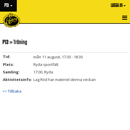
P13
LOGGA IN
HEM
P13
» Träning
NYHETER
KALENDER
Tid:
mån 11 augusti, 17:30 - 18:30
Plats:
Ryda sportfält
MATCHER
Samling:
17:00, Ryda
TRUPPEN
Aktivitetsinfo:
Lag Röd har materiel denna veckan
<< Tillbaka
BILDGALLERI
DOKUMENT
KONTAKT