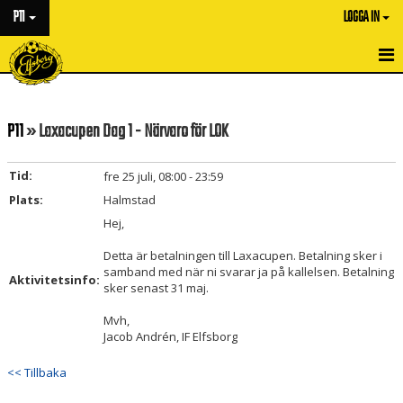
P11
LOGGA IN
HEM
P11
» Laxacupen Dag 1 - Närvaro för LOK
NYHETER
KALENDER
Tid:
fre 25 juli, 08:00 - 23:59
Plats:
Halmstad
MATCHER
Hej,
TRUPPEN
Detta är betalningen till Laxacupen. Betalning sker i
samband med när ni svarar ja på kallelsen. Betalning
Aktivitetsinfo:
BILDGALLERI
sker senast 31 maj.
Mvh,
DOKUMENT
Jacob Andrén, IF Elfsborg
KONTAKT
<< Tillbaka