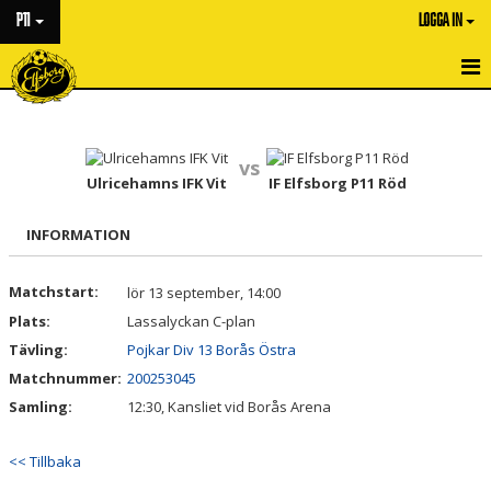
P11
LOGGA IN
HEM
NYHETER
vs
Ulricehamns IFK Vit
IF Elfsborg P11 Röd
KALENDER
INFORMATION
MATCHER
Matchstart:
lör 13 september, 14:00
TRUPPEN
Plats:
Lassalyckan C-plan
BILDGALLERI
Tävling:
Pojkar Div 13 Borås Östra
Matchnummer:
200253045
DOKUMENT
Samling:
12:30, Kansliet vid Borås Arena
KONTAKT
<< Tillbaka