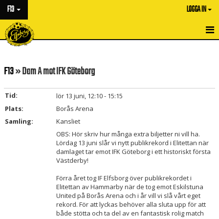
F13
LOGGA IN
HEM
F13
» Dam A mot IFK Göteborg
NYHETER
KALENDER
Tid:
lör 13 juni, 12:10 - 15:15
Plats:
Borås Arena
MATCHER
Samling:
Kansliet
TRUPPEN
OBS: Hör skriv hur många extra biljetter ni vill ha.
Lördag 13 juni slår vi nytt publikrekord i Elitettan när
damlaget tar emot IFK Göteborg i ett historiskt första
BILDGALLERI
Västderby!
DOKUMENT
Förra året tog IF Elfsborg över publikrekordet i
Elitettan av Hammarby när de tog emot Eskilstuna
United på Borås Arena och i år vill vi slå vårt eget
KONTAKT
rekord. För att lyckas behöver alla sluta upp för att
både stötta och ta del av en fantastisk rolig match