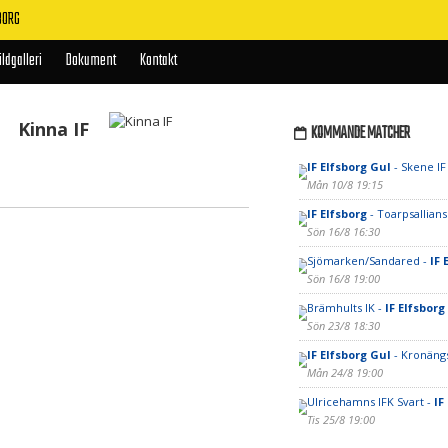
BORG
ildgalleri
Dokument
Kontakt
Kinna IF
KOMMANDE MATCHER
IF Elfsborg Gul
- Skene IF
Mån 10/8 19:15
IF Elfsborg
- Toarpsallian
Sön 16/8 16:30
Sjömarken/Sandared -
IF 
Sön 16/8 19:00
Brämhults IK -
IF Elfsborg
Sön 23/8 18:30
IF Elfsborg Gul
- Kronäng
Mån 24/8 19:00
Ulricehamns IFK Svart -
IF
Tis 25/8 19:00