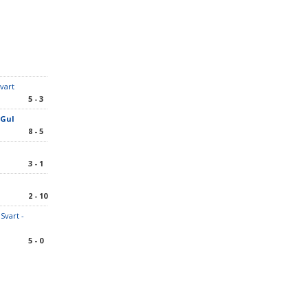
Svart
5 - 3
 Gul
8 - 5
3 - 1
2 - 10
Svart -
5 - 0