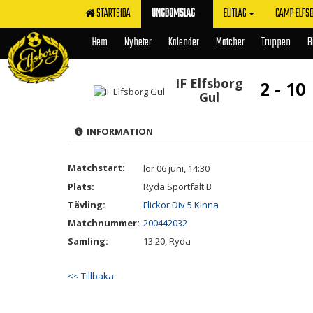
STARTSIDA
UNGDOMSLAG
ELITLAG
CAMP ELFS
Hem
Nyheter
Kalender
Matcher
Truppen
B
IF Elfsborg
2 - 10
Gul
INFORMATION
Matchstart:
lör 06 juni, 14:30
Plats:
Ryda Sportfält B
Tävling:
Flickor Div 5 Kinna
Matchnummer:
200442032
Samling:
13:20, Ryda
<< Tillbaka