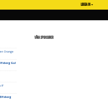
LOGGA IN
VÅRA SPONSORER
sen Orange
Elfsborg Gul
s IF
 Elfsborg