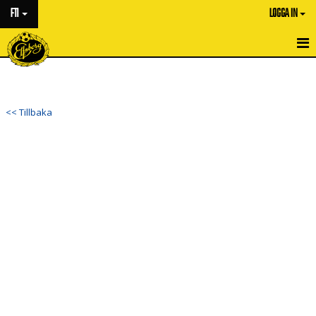
F11
LOGGA IN
HEM
NYHETER
<< Tillbaka
KALENDER
MATCHER
TRUPPEN
BILDGALLERI
DOKUMENT
KONTAKT