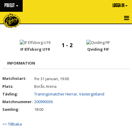
P19 ELIT
LOGGA IN
HEM
NYHETER
1 - 2
IF Elfsborg U19
Qviding FIF
KALENDER
INFORMATION
MATCHER
Matchstart:
fre 31 januari, 19:00
TRUPPEN
Plats:
Borås Arena
BILDGALLERI
Tävling:
Träningsmatcher Herrar, Västergötland
Matchnummer:
200990036
DOKUMENT
Samling:
18:00
KONTAKT
<< Tillbaka