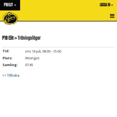
P19 ELIT
LOGGA IN
HEM
P19 Elit
» Träningsläger
NYHETER
KALENDER
Tid:
ons 16 juli, 08:00 - 15:00
Plats:
Wisingsö
MATCHER
Samling:
07:45
TRUPPEN
<< Tillbaka
BILDGALLERI
DOKUMENT
KONTAKT