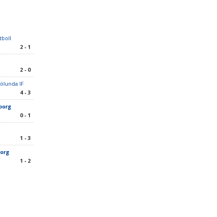
tboll
2 - 1
2 - 0
rölunda IF
4 - 3
sborg
0 - 1
1 - 3
borg
1 - 2