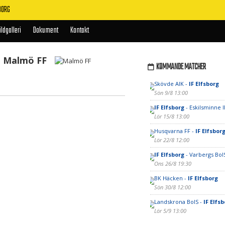
BORG
ildgalleri
Dokument
Kontakt
Malmö FF
KOMMANDE MATCHER
Skövde AIK -
IF Elfsborg
Sön 9/8 13:00
IF Elfsborg
- Eskilsminne I
Lör 15/8 13:00
Husqvarna FF -
IF Elfsbor
Lör 22/8 12:00
IF Elfsborg
- Varbergs BoI
Ons 26/8 19:30
BK Häcken -
IF Elfsborg
Sön 30/8 12:00
Landskrona BoIS -
IF Elfs
Lör 5/9 13:00