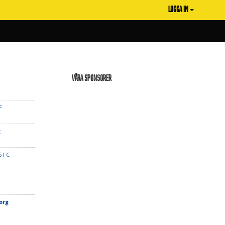
LOGGA IN
VÅRA SPONSORER
F
g
S FC
borg