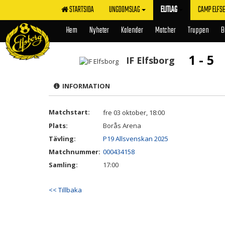
STARTSIDA
UNGDOMSLAG
ELITLAG
CAMP ELFS
Hem
Nyheter
Kalender
Matcher
Truppen
B
1 - 5
IF Elfsborg
INFORMATION
Matchstart:
fre 03 oktober, 18:00
Plats:
Borås Arena
Tävling:
P19 Allsvenskan 2025
Matchnummer:
000434158
Samling:
17:00
<< Tillbaka