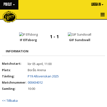
P19 ELIT
LOGGA IN
HEM
NYHETER
1 - 1
IF Elfsborg
GIF Sundsvall
KALENDER
INFORMATION
MATCHER
Matchstart:
lör 05 april, 11:00
TRUPPEN
Plats:
Borås Arena
BILDGALLERI
Tävling:
P19 Allsvenskan 2025
Matchnummer:
000434012
DOKUMENT
Samling:
10:00
KONTAKT
<< Tillbaka