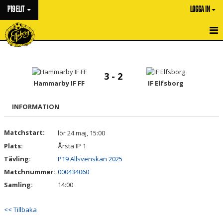
P19 ELIT
LOGGA IN
HEM
NYHETER
3 - 2
Hammarby IF FF
IF Elfsborg
KALENDER
INFORMATION
MATCHER
Matchstart:
lör 24 maj, 15:00
TRUPPEN
Plats:
Årsta IP 1
BILDGALLERI
Tävling:
P19 Allsvenskan 2025
Matchnummer:
000434060
DOKUMENT
Samling:
14:00
KONTAKT
<< Tillbaka