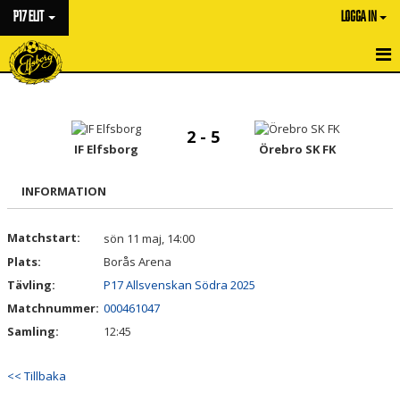
P17 ELIT
LOGGA IN
HEM
NYHETER
2 - 5
IF Elfsborg
Örebro SK FK
KALENDER
INFORMATION
MATCHER
Matchstart:
sön 11 maj, 14:00
TRUPPEN
Plats:
Borås Arena
BILDGALLERI
Tävling:
P17 Allsvenskan Södra 2025
Matchnummer:
000461047
DOKUMENT
Samling:
12:45
KONTAKT
<< Tillbaka