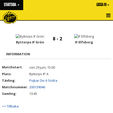
STARTSIDA
LOGGA IN
HEM
NYHETER
8 - 2
Byttorps IF Grön
IF Elfsborg
OM KLUBBEN
INFORMATION
KONTAKT
Matchstart:
sön 29 juni, 15:00
KALENDER
Plats:
Byttorps IP A
BILDGALLERI
Tävling:
Pojkar Div 6 Södra
Matchnummer:
200139046
DOKUMENT
Samling:
13:45
VÅRA LAG/TRÄNARE
<< Tillbaka
MATCHER